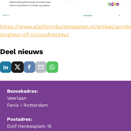
https://www.platformbuitenspelen.nl/artikel/acrob
jongleur-of-circusdirecteur
Deel nieuws
Bezoekadres:
Veerlaan
Fenix I Rotterdam
Postadres:
Dolf Henkesplein 15