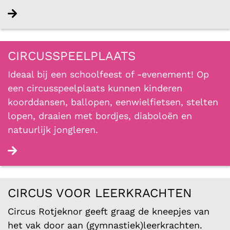
Lees verder
CIRCUSSPEELPLAATS
Ideaal bij een schoolfeest of -evenement! Op
een circusspeelplaats kunnen kinderen
koorddansen, ballopen, eenwielfietsen, stelten
lopen, draaien met bordjes, diaboloën en
natuurlijk jongleren.
Lees verder
CIRCUS VOOR LEERKRACHTEN
Circus Rotjeknor geeft graag de kneepjes van
het vak door aan (gymnastiek)leerkrachten.