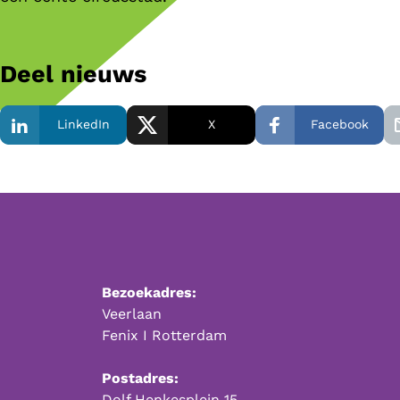
Deel nieuws
LinkedIn
X
Facebook
Bezoekadres:
Veerlaan
Fenix I Rotterdam
Postadres:
Dolf Henkesplein 15