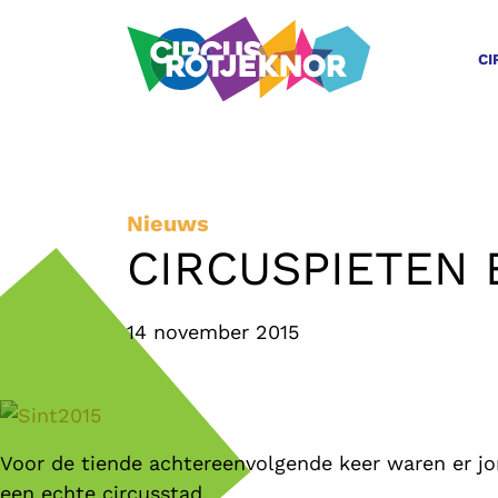
CI
Nieuws
CIRCUSPIETEN 
14 november 2015
Voor de tiende achtereenvolgende keer waren er jon
een echte circusstad.